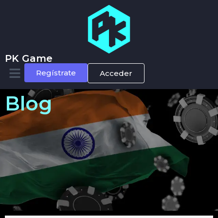
PK Game
Regístrate
Acceder
Blog