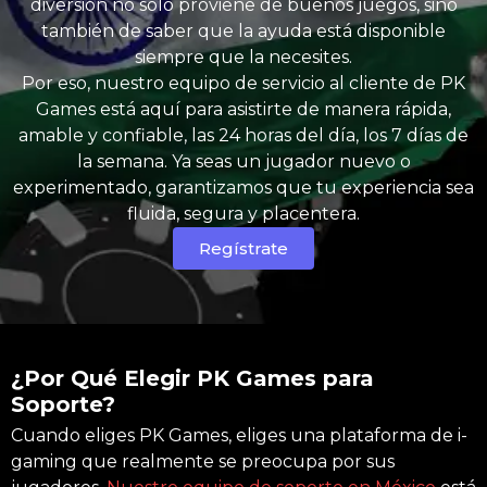
diversión no solo proviene de buenos juegos, sino
también de saber que la ayuda está disponible
siempre que la necesites.
Por eso, nuestro equipo de servicio al cliente de PK
Games está aquí para asistirte de manera rápida,
amable y confiable, las 24 horas del día, los 7 días de
la semana. Ya seas un jugador nuevo o
experimentado, garantizamos que tu experiencia sea
fluida, segura y placentera.
Regístrate
¿Por Qué Elegir PK Games para
Soporte?
Cuando eliges PK Games, eliges una plataforma de i-
gaming que realmente se preocupa por sus