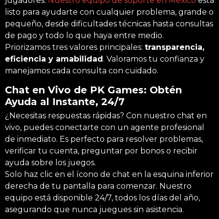
jugadores.
Nuestro equipo de soporte en México
está
listo para ayudarte con cualquier problema, grande o
pequeño, desde dificultades técnicas hasta consultas
de pago y todo lo que haya entre medio.
Priorizamos tres valores principales:
transparencia,
eficiencia y amabilidad
. Valoramos tu confianza y
manejamos cada consulta con cuidado.
Chat en Vivo de PK Games: Obtén
Ayuda al Instante, 24/7
¿Necesitas respuestas rápidas? Con nuestro chat en
vivo, puedes conectarte con un agente profesional
de inmediato. Es perfecto para resolver problemas,
verificar tu cuenta, preguntar por bonos o recibir
ayuda sobre los juegos.
Solo haz clic en el ícono de chat en la esquina inferior
derecha de tu pantalla para comenzar. Nuestro
equipo está disponible 24/7, todos los días del año,
asegurando que nunca juegues sin asistencia.