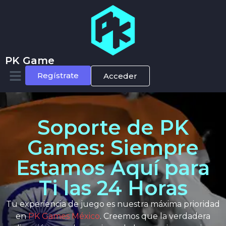
PK Game
Regístrate
Acceder
Soporte de PK
Games: Siempre
Estamos Aquí para
Ti las 24 Horas
Tu experiencia de juego es nuestra máxima prioridad
en
PK Games México
. Creemos que la verdadera