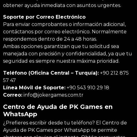
obtener ayuda inmediata con asuntos urgentes.
Soporte por Correo Electrónico
Para enviar comprobantes o información adicional,
contáctanos por correo electrónico. Normalmente
respondemos dentro de 24 a 48 horas.
Ambas opciones garantizan que tu solicitud sea
manejada con precisión y confidencialidad, ya que tu
seguridad es siempre nuestra máxima prioridad.
Teléfono (Oficina Central – Turquía):
+90 212 875
57 47
Línea Móvil de Soporte:
+90 543 910 29 18
Correo:
info@jokergames.com.tr
Centro de Ayuda de PK Games en
WhatsApp
¿Prefieres escribir desde tu teléfono? El Centro de
Ayuda de PK Games por WhatsApp te permite