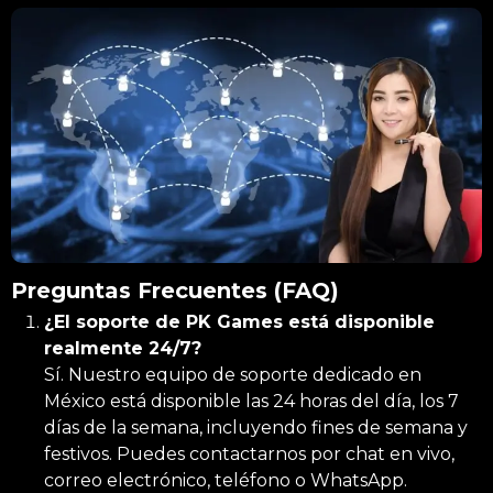
Preguntas Frecuentes (FAQ)
¿El soporte de PK Games está disponible
realmente 24/7?
Sí. Nuestro equipo de soporte dedicado en
México está disponible las 24 horas del día, los 7
días de la semana, incluyendo fines de semana y
festivos. Puedes contactarnos por chat en vivo,
correo electrónico, teléfono o WhatsApp.