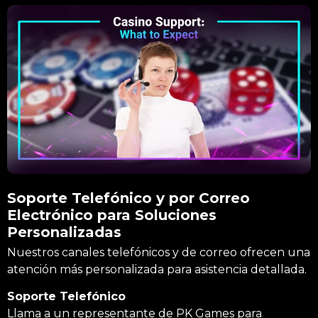
Soporte Telefónico y por Correo
Electrónico para Soluciones
Personalizadas
Nuestros canales telefónicos y de correo ofrecen una
atención más personalizada para asistencia detallada.
Soporte Telefónico
Llama a un representante de PK Games para