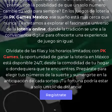
premio, con la posibilidad de que un solo número
cambie tu vida para siempre? En los juegos de lotería
de
PK Games Mexico
,
ese sueño está más cerca que
nunca. Te invitamos a explorar el fascinante universo
de la
lotería online
, donde la tradición se une a la
conveniencia digital para ofrecerte una experiencia
de juego sin igual.
Olvídate de las filas y los horarios limitados; con
PK
Games
,
la oportunidad de ganar la lotería en México
está disponible 24/7, desde la comodidad de tu hogar
o dondequiera que te encuentres. Prepárate para
elegir tus números de la suerte y sumergirte en la
anticipación de cada sorteo. ¡Tu fortuna podría estar
a solo un clic de distancia!
Regístrate